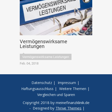
Vermögenswirksame
Leistungen
Vermögenswirksame Leistungen
Feb. 04, 2018
Datenschutz
Impressum
Haftungsausschluss
Weitere Themen
Vergleichen und Sparen
Copyright 2018 by meinefinanzklinik.de
- Designed by
Thrive Themes
|