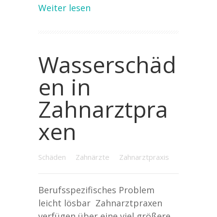
Weiter lesen
Wasserschäd
en in
Zahnarztpra
xen
Schäden
Zahnärzte
Zahnarztpraxis
Berufsspezifisches Problem
leicht lösbar Zahnarztpraxen
verfügen über eine viel größere